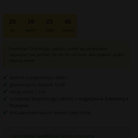
25
16
23
44
dni
godzin
minut
sekund
Promocja! Dokonując zakupu przed wyczerpaniem
zapasów i nie później niż do
31 sierpnia
, skorzystasz dzięki
niższej cenie!
zbiornik o pojemności 2000 L
gwarancja na zbiornik 10 lat
nasyp ziemi 1,5 m
możliwość bezpłatnego odbioru z
magazynu w Rokietnicy k.
Poznania
dostawa kurierska na terenie całej Polski
Ten produkt kwalifikuje się do programu