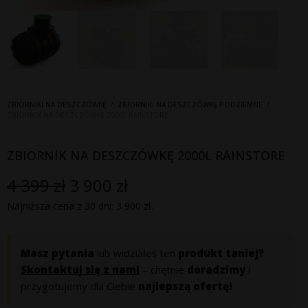
ZBIORNIKI NA DESZCZÓWKĘ
/
ZBIORNIKI NA DESZCZÓWKĘ PODZIEMNE
/
ZBIORNIK NA DESZCZÓWKĘ 2000L RAINSTORE
ZBIORNIK NA DESZCZÓWKĘ 2000L RAINSTORE
4 399
zł
3 900
zł
Pierwotna
Aktualna
Najniższa cena z 30 dni:
3 900
zł
.
cena
cena
wynosiła:
wynosi:
Masz pytania
lub widziałeś ten
produkt taniej?
Skontaktuj się z nami
– chętnie
doradzimy
i
4
3
przygotujemy dla Ciebie
najlepszą ofertę!
399 zł.
900 zł.