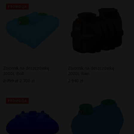
PROMOCJA
Zbiornik na deszczówkę
Zbiornik na deszczówkę
3000L Bolt
2000L Rain
2 799
zł
2 700
zł
2 940
zł
Pierwotna
Aktualna
cena
cena
wynosiła:
wynosi:
2
2
799 zł.
700 zł.
PROMOCJA