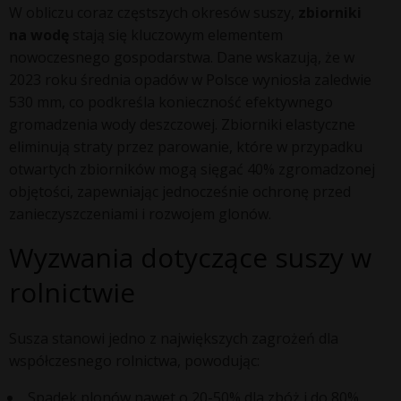
W obliczu coraz częstszych okresów suszy,
zbiorniki
na wodę
stają się kluczowym elementem
nowoczesnego gospodarstwa. Dane wskazują, że w
2023 roku średnia opadów w Polsce wyniosła zaledwie
530 mm, co podkreśla konieczność efektywnego
gromadzenia wody deszczowej. Zbiorniki elastyczne
eliminują straty przez parowanie, które w przypadku
otwartych zbiorników mogą sięgać 40% zgromadzonej
objętości, zapewniając jednocześnie ochronę przed
zanieczyszczeniami i rozwojem glonów.
Wyzwania dotyczące suszy w
rolnictwie
Susza stanowi jedno z największych zagrożeń dla
współczesnego rolnictwa, powodując:
Spadek plonów nawet o 20-50% dla zbóż i do 80%