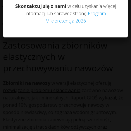
Skontaktuj się z nami
w celu uzyskania więcej
Zbiorniki podziemne
– generujące najwyższe
informacji lub sprawdź stronę
Program
koszty eksploatacyjne
Mikroretencja 2026
Elastyczne zbiorniki
– łączące mobilność z
funkcjonalnością
Zastosowania zbiorników
elastycznych w
przechowywaniu nawozów
Zbiorniki na nawozy
w wersji elastycznej oferują
rozwiązanie problemu składowania
zarówno nawozów
naturalnych, jak i mineralnych. Raport GIOŚ wykazał, że
ponad 10% gospodarstw przechowuje nawozy w
sposób niewłaściwy, co zagraża wodom gruntowym.
Elastyczne zbiorniki zapewniają pełną szczelność,
minimalizację strat składników odżywczych oraz