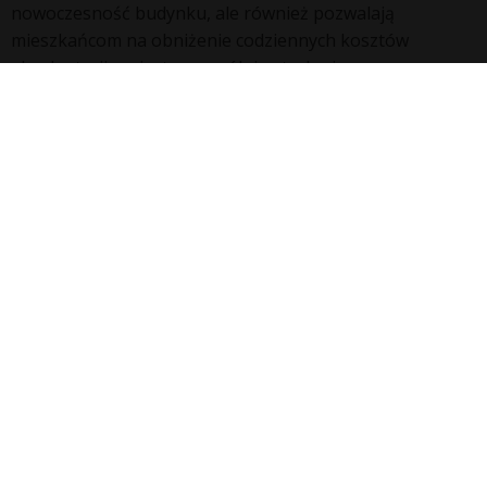
nowoczesność budynku, ale również pozwalają
mieszkańcom na obniżenie codziennych kosztów
eksploatacji, co jest szczególnie atrakcyjne w
długoterminowej perspektywie. Niezależnie systemy
pozwalają ubiegać się o certyfikaty przyznawane
zrównoważonemu budownictwu.
Firma
Kontakt
Polityka prywatności
Regulamin
© 1997-2026 - Impet Kraków - Systemy ekologiczne