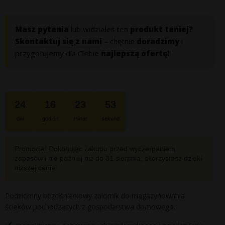
cena
cena
wynosiła:
wynosi:
Masz pytania
lub widziałeś ten
produkt taniej?
Skontaktuj się z nami
– chętnie
doradzimy
i
3
3
przygotujemy dla Ciebie
najlepszą ofertę!
599 zł.
500 zł.
24
16
23
52
dni
godzin
minut
sekund
Promocja! Dokonując zakupu przed wyczerpaniem
zapasów i nie później niż do
31 sierpnia
, skorzystasz dzięki
niższej cenie!
Podziemny bezciśnieniowy zbiornik do magazynowania
ścieków pochodzących z gospodarstwa domowego.