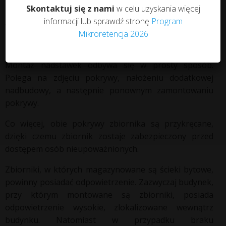
Dodatkowo, specjalne nadbudowy umożliwiają
Skontaktuj się z nami
w celu uzyskania więcej
posadowienie zbiornika na większej głębokości.
informacji lub sprawdź stronę
Program
Występują w dwóch wersjach: o wysokości 20 cm oraz
Mikroretencja 2026
40 cm. Pasują zarówno na otwór o średnicy 315 (właz
rewizyjny), jak i na średnicę 585 mm (właz montażowy).
Montaż nadstawek odbywa się w prosty sposób.
Polega na zdjęciu pokrywy, nałożeniu dodatkowej
nadbudowy, a następnie ponownym zamontowaniu
pokrywy.
Co więcej, obie pokrywy zbiornika są przykręcane,
dzięki czemu zbiornik zostaje zabezpieczony przed
dostępem osób nieupoważnionych.
Zbiorniki, w których magazynowane są ścieki bytowe,
powinny posiadać odpowietrzenie. Zazwyczaj budynek,
przy którym montowane są zbiorniki, posiada
odpowietrzenie wysokie, zlokalizowane wewnątrz
budynku. Natomiast w przypadku braku