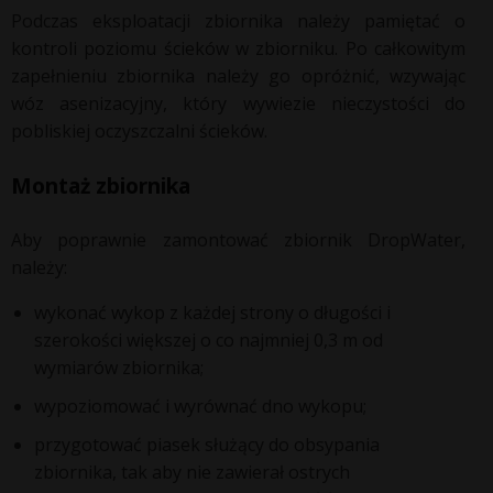
Podczas eksploatacji zbiornika należy pamiętać o
kontroli poziomu ścieków w zbiorniku. Po całkowitym
zapełnieniu zbiornika należy go opróżnić, wzywając
wóz asenizacyjny, który wywiezie nieczystości do
pobliskiej oczyszczalni ścieków.
Montaż zbiornika
Aby poprawnie zamontować zbiornik DropWater,
należy:
wykonać wykop z każdej strony o długości i
szerokości większej o co najmniej 0,3 m od
wymiarów zbiornika;
wypoziomować i wyrównać dno wykopu;
przygotować piasek służący do obsypania
zbiornika, tak aby nie zawierał ostrych