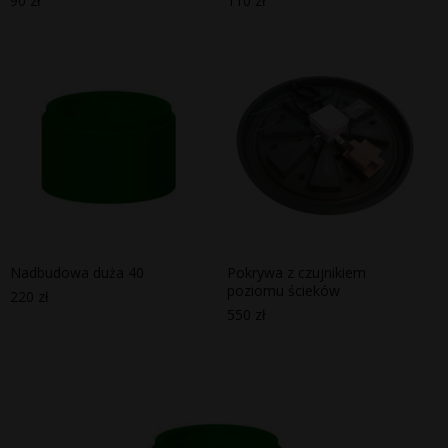
90
zł
110
zł
Nadbudowa duża 40
Pokrywa z czujnikiem
poziomu ścieków
220
zł
550
zł