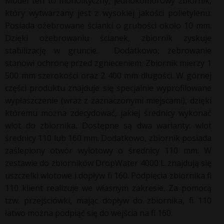
Model ten to monolityczny, jednokomorowy zbiornik,
który wytwarzany jest z wysokiej jakości polietylenu.
Posiada ożebrowane ścianki o grubości około 10 mm.
Dzięki ożebrowaniu ścianek, zbiornik zyskuje
stabilizację w gruncie. Dodatkowo, żebrowanie
stanowi ochronę przed zgnieceniem. Zbiornik mierzy 1
500 mm szerokości oraz 2 400 mm długości. W górnej
części produktu znajduje się specjalnie wyprofilowane
wypłaszczenie (wraz z zaznaczonymi miejscami), dzięki
któremu można zdecydować, jakiej średnicy wykonać
wlot do zbiornika. Dostępne są dwa warianty: wlot
średnicy 110 lub 160 mm. Dodatkowo, zbiornik posiada
zaślepiony otwór wylotowy o średnicy 110 mm. W
zestawie do zbiorników DropWater 4000 L znajdują się
uszczelki wlotowe i dopływ fi 160. Podpięcia zbiornika fi
110 klient realizuje we własnym zakresie. Za pomocą
tzw. przejściówki, mając dopływ do zbiornika, fi 110
łatwo można podpiąć się do wejścia na fi 160.