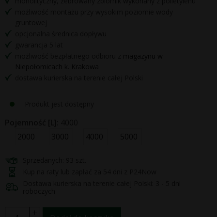
monolityczny, żebrowany zbiornik wykonany z polietylenu
możliwość montażu przy wysokim poziomie wody
gruntowej
opcjonalna średnica dopływu
gwarancja 5 lat
możliwość bezpłatnego odbioru z
magazynu w
Niepołomicach k. Krakowa
dostawa kurierska na terenie całej Polski
Produkt jest dostępny
Pojemność [L]:
4000
2000
3000
4000
5000
Sprzedanych: 93 szt.
Kup na raty lub zapłać za 54 dni z P24Now
Dostawa kurierska na terenie całej Polski: 3 - 5 dni
roboczych