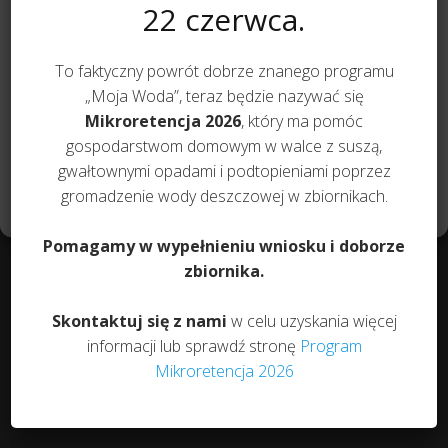
informacji o urządzeniu. Zgoda na te technologie pozwoli nam
22 czerwca.
piasku.
przetwarzać dane, takie jak zachowanie podczas przeglądania lub
unikalne identyfikatory na tej stronie. Brak wyrażenia zgody lub
Trzeba zachować min. 20 cm odstępu dookoła
wycofanie zgody może niekorzystnie wpłynąć na niektóre cechy i
To faktyczny powrót dobrze znanego programu
funkcje.
zbiornika na warstwę amortyzacyjną.
„Moja Woda”, teraz będzie nazywać się
Po ustaleniu głębokości posadowienia należy
Akceptuję
Mikroretencja 2026
, który ma pomóc
wykonać na dnie wykopu podsypkę piaskowo-
gospodarstwom domowym w walce z suszą,
Zobacz preferencje
cementową grubości min. 20 cm.
gwałtownymi opadami i podtopieniami poprzez
gromadzenie wody deszczowej w zbiornikach.
Tę warstwę piasku z cementem należy dokładnie
Polityka prywatności
zagęścić i wypoziomować.
Pomagamy w wypełnieniu wniosku i doborze
Przy napełnianiu zbiornika wodą z węża należy
zbiornika.
równocześnie obsypywać zbiornik piaskiem z
cementem.
Skontaktuj się z nami
w celu uzyskania więcej
informacji lub sprawdź stronę
Program
Dane techniczne
Mikroretencja 2026
Pojemność [L]
5000