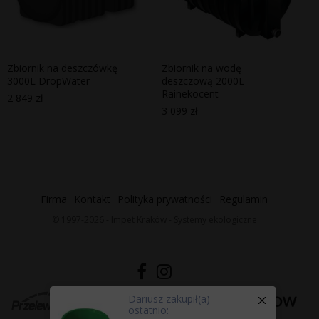
Zbiornik na deszczówkę
Zbiornik na wodę
3000L DropWater
deszczową 2000L
Rainekocent
2 849
zł
3 099
zł
Firma
Kontakt
Polityka prywatności
Regulamin
© 1997-2026 - Impet Kraków - Systemy ekologiczne
Dariusz
zakupił(a)
ostatnio: