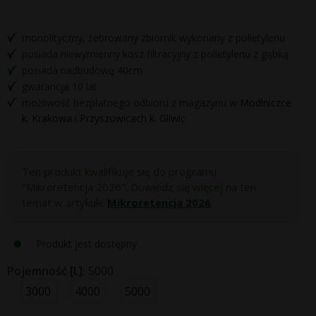
monolityczny, żebrowany zbiornik wykonany z polietylenu
posiada niewymienny kosz filtracyjny z polietylenu z gąbką
posiada nadbudowę 40cm
gwarancja 10 lat
możliwość bezpłatnego odbioru z magazynu w
Modlniczce
k. Krakowa
i
Przyszowicach k. Gliwic
Ten produkt kwalifikuje się do programu
"Mikroretencja 2026". Dowiedz się więcej na ten
temat w artykule
Mikroretencja 2026
.
Produkt jest dostępny
Pojemność [L]:
5000
3000
4000
5000