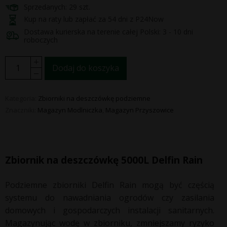
Sprzedanych: 29 szt.
Kup na raty lub zapłać za 54 dni z P24Now
Dostawa kurierska na terenie całej Polski: 3 - 10 dni
roboczych
Dodaj do koszyka
Kategoria:
Zbiorniki na deszczówkę podziemne
Znaczniki:
Magazyn Modlniczka
,
Magazyn Przyszowice
Zbiornik na deszczówkę 5000L Delfin Rain
Podziemne zbiorniki Delfin Rain mogą być częścią
systemu do nawadniania ogrodów czy zasilania
domowych i gospodarczych instalacji sanitarnych.
Magazynując wodę w zbiorniku, zmniejszamy ryzyko