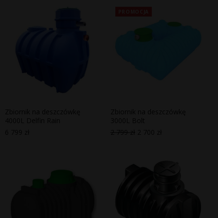
PROMOCJA
Zbiornik na deszczówkę
Zbiornik na deszczówkę
4000L Delfin Rain
3000L Bolt
6 799
zł
2 799
zł
2 700
zł
Pierwotna
Aktualna
cena
cena
wynosiła:
wynosi:
2
2
799 zł.
700 zł.