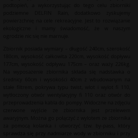
podtopień, a wykorzystując do tego celu zbiorniki
podziemne DELFIN Rain, dodatkowo zyskujemy
powierzchnię na cele rekreacyjne. Jest to rozwiązanie
ekologiczne i mamy świadomość, że w naszym
ogrodzie nic się nie marnuje.
Zbiornik posiada wymiary – długość 240cm, szerokość
180cm, wysokość całkowita 220cm, wysokość dopływu
177cm, wysokość odpływu 175cm – oraz waży 226kg.
Na wyposażenie zbiornika składa się nadstawka o
średnicy 60cm i wysokości 40cm z wbudowanym na
stałe filtrem, pokrywa typu twist, wlot i wylot fi 110,
wytłoczony otwór wentylacyjny fi 110 oraz otwór do
przeprowadzenia kabla do pompy. Widoczne na zdjęciu
czerwone wyjście ze zbiornika jest przelewem
awaryjnym. Można go połączyć z wylotem ze zbiornika
za pomocą kolanka i utworzyć tzw. by-pass, który
sprawdza się przy nadmiarze wody w zbiorniku i przy