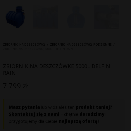
ZBIORNIKI NA DESZCZÓWKĘ
/
ZBIORNIKI NA DESZCZÓWKĘ PODZIEMNE
/
ZBIORNIK NA DESZCZÓWKĘ 5000L DELFIN RAIN
ZBIORNIK NA DESZCZÓWKĘ 5000L DELFIN
RAIN
7 799
zł
Masz pytania
lub widziałeś ten
produkt taniej?
Skontaktuj się z nami
– chętnie
doradzimy
i
przygotujemy dla Ciebie
najlepszą ofertę!