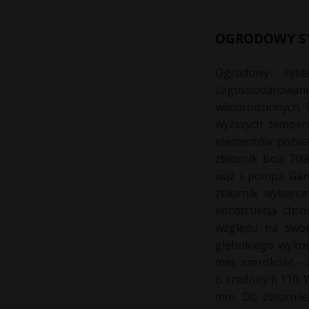
OGRODOWY SY
Ogrodowy syst
zagospodarowani
wielorodzinnych.
wyższych tempera
elementów pozwal
zbiornik Bolt 70
wąż i pompa Gard
zbiornik wykonan
konstrukcja chro
względu na swoj
głębokiego wyko
mm, szerokość – 2
o średnicy fi 110.
mm. Do zbiornik