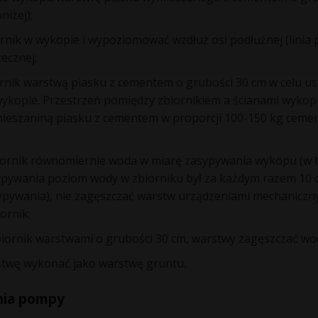
niżej);
rnik w wykopie i wypoziomować wzdłuż osi podłużnej (linia 
zecznej;
rnik warstwą piasku z cementem o grubości 30 cm w celu us
wykopie. Przestrzeń pomiędzy zbiornikiem a ścianami wykop
ieszaniną piasku z cementem w proporcji 100-150 kg cemen
iornik równomiernie woda w miarę zasypywania wykopu (w t
pywania poziom wody w zbiorniku był za każdym razem 10 
pywania), nie zagęszczać warstw urządzeniami mechanicz
ornik;
iornik warstwami o grubości 30 cm, warstwy zagęszczać wo
stwę wykonać jako warstwę gruntu.
nia pompy