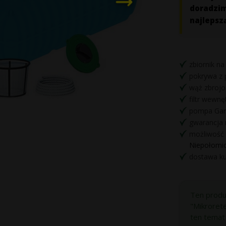
doradzi
najlepsz
zbiornik n
pokrywa z
wąż zbrojo
filtr wewn
pompa Gar
gwarancja n
możliwość 
Niepołomic
dostawa kur
Ten produ
"Mikroret
ten temat