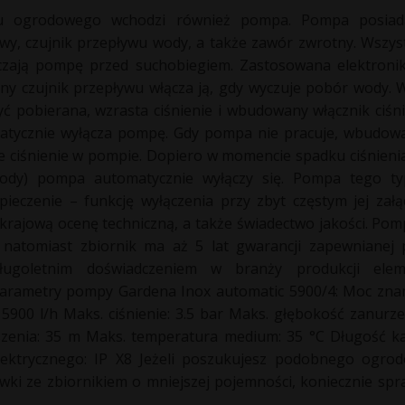
u ogrodowego wchodzi również pompa. Pompa posiada
owy, czujnik przepływu wody, a także zawór zwrotny. Wszys
czają pompę przed suchobiegiem. Zastosowana elektronik
 czujnik przepływu włącza ją, gdy wyczuje pobór wody.
ć pobierana, wzrasta ciśnienie i wbudowany włącznik ciśn
atycznie wyłącza pompę. Gdy pompa nie pracuje, wbudow
 ciśnienie w pompie. Dopiero w momencie spadku ciśnienia
ody) pompa automatycznie wyłączy się. Pompa tego ty
ieczenie – funkcję wyłączenia przy zbyt częstym jej załą
krajową ocenę techniczną, a także świadectwo jakości. Pomp
, natomiast zbiornik ma aż 5 lat gwarancji zapewnianej 
ługoletnim doświadczeniem w branży produkcji ele
 Parametry pompy Gardena Inox automatic 5900/4: Moc zn
5900 l/h Maks. ciśnienie: 3.5 bar Maks. głębokość zanurz
enia: 35 m Maks. temperatura medium: 35 °C Długość ka
elektrycznego: IP X8 Jeżeli poszukujesz podobnego ogr
wki ze zbiornikiem o mniejszej pojemności, koniecznie sp