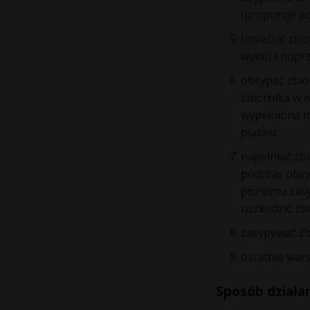
(proporcje po
umieścić zbio
wylot) i popr
obsypać zbio
zbiornika w 
wypełniona m
piasku;
napełniać zb
podczas obsy
poziomu zasy
uszkodzić zbi
zasypywać zb
ostatnią war
Sposób działa