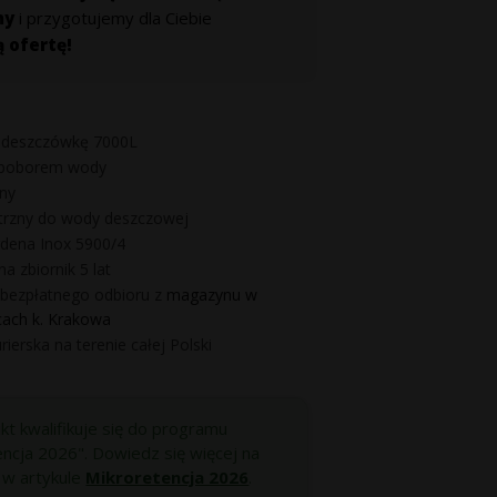
my
i przygotujemy dla Ciebie
ą ofertę!
a deszczówkę 7000L
 poborem wody
ny
ętrzny do wody deszczowej
dena Inox 5900/4
a zbiornik 5 lat
bezpłatnego odbioru z
magazynu w
ach k. Krakowa
ierska na terenie całej Polski
kt kwalifikuje się do programu
encja 2026". Dowiedz się więcej na
 w artykule
Mikroretencja 2026
.