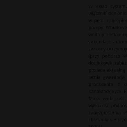
W skład system
włącznik ciśnieni
w pełni zabezpie
pompy. Wbudowany
woda przestaje by
sekundach autom
zwrotny utrzymuje
(przy poborze w
dodatkowe zabezp
posiada aktualną 
letnią gwarancją
producenta z d
kanalizacyjnych.
Maks. wydajność: 
wysokość podnosz
zabezpieczenia 
zbierania deszczó
5000L!