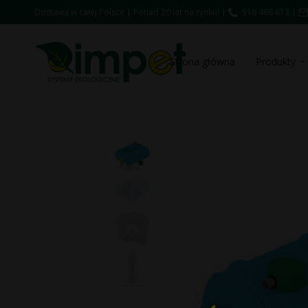
Dostawa w całej Polsce | Ponad 20 lat na rynku! |
516 468 613
|
Strona główna
Produkty