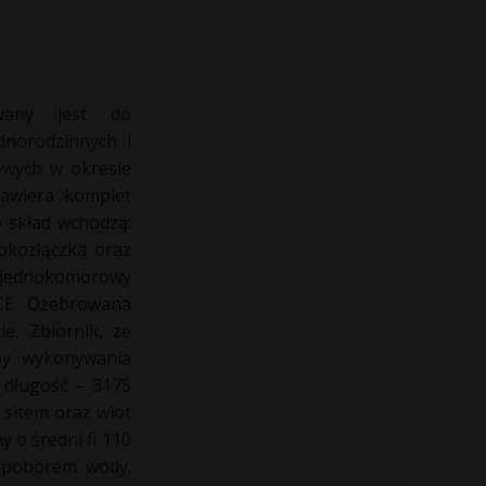
wany jest do
norodzinnych i
owych w okresie
zawiera komplet
o skład wchodzą:
bkozłączka oraz
, jednokomorowy
 CE. Ożebrowana
e. Zbiornik, ze
by wykonywania
 długość – 3175
 sitem oraz wlot
y o średni fi 110
 poborem wody.