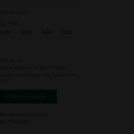
 jest dostępny
L]:
7000
2500
3000
3500
5000
ych: 32 szt.
aty lub zapłać za 54 dni z P24Now
kurierska na terenie całej Polski: 7 - 14
oczych
Dodaj do koszyka
temy zbierania deszczówki
zyn Niepołomice