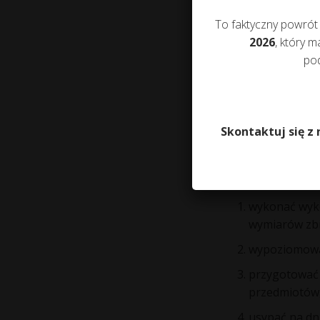
kabli telekom
To faktyczny powrót
2026
, który 
Należy pamiętać, 
pod
ryzyko oziębienia
się niedrożności
dopływowy zostani
Skontaktuj się z
Montaż zbiorn
Aby poprawnie zam
wykonać wykop
wymiarów zbi
wypoziomowa
przygotować p
przedmiotów,
usypać na dn