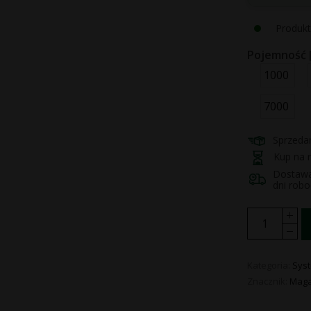
Produkt
Pojemność [
1000
7000
Sprzedan
Kup na r
Dostawa 
dni rob
Kategoria:
Sys
Znacznik:
Maga