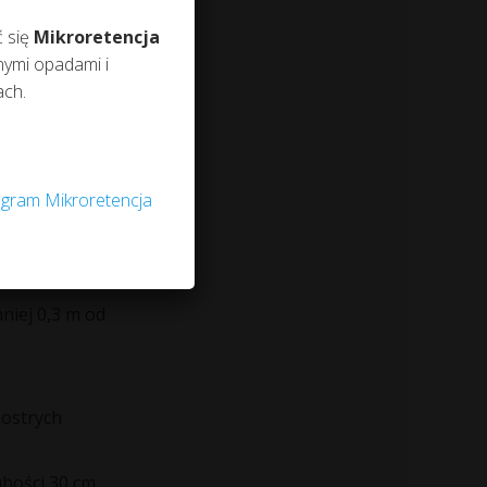
ć się
Mikroretencja
ymi opadami i
wej
, tym większe
ach.
ństwo pojawienia
niu, że przewód
gram Mikroretencja
niej 0,3 m od
 ostrych
bości 30 cm