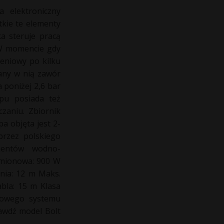
 elektroniczny
tkie te elementy
a steruje pracą
 W momencie gdy
ieniowy po kilku
any w nią zawór
 poniżej 2,6 bar
pu posiada też
czaniu. Zbiornik
a objęta jest 2-
przez polskiego
mentów wodno-
amionowa: 900 W
enia: 12 m Maks.
bla: 15 m Klasa
odowego systemu
rawdź model Bolt