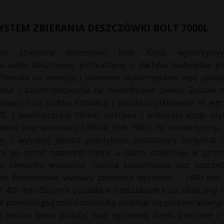
STEM ZBIERANIA DESZCZÓWKI BOLT 7000L
em zbierania deszczówki Bolt 7000L wykorzysty
a wody deszczowej pochodzącej z dachów budynków jed
 Pozwala na retencję i ponowne wykorzystanie wód opad
tur i zapotrzebowania na nawadnianie zieleni. Zestaw 
ających na szybką instalację i proste użytkowanie. W jeg
00L z wewnętrznym filtrem, pokrywa z poborem wody, szy
ena Inox automatic 5900/4. Bolt 7000L to monolityczny
y z wysokiej jakości polietylenu, posiadający certyfikat
ni go przed naporem ziemi, a także stabilizuje w grunci
ą niewielką wysokość, można zamontować bez potrze
pu. Podstawowe wymiary zbiornika: wysokość – 1480 mm,
 400 mm. Zbiornik posiada w nadbudowie kosz filtracyjny z
 W przeciwległej części zbiornika znajduje się przelew awaryjn
a można łatwo podpiąć wąż ogrodowy dzięki pokrywie z