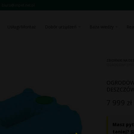
biuro@impet.net.pl
Usługi/Montaż
Dobór urządzeń
Baza wiedzy
Rea
ZBIORNIKI NA D
OGRODOWY SYSTE
OGRODOWY
DESZCZÓW
7 999
zł
Masz pyt
taniej?
S