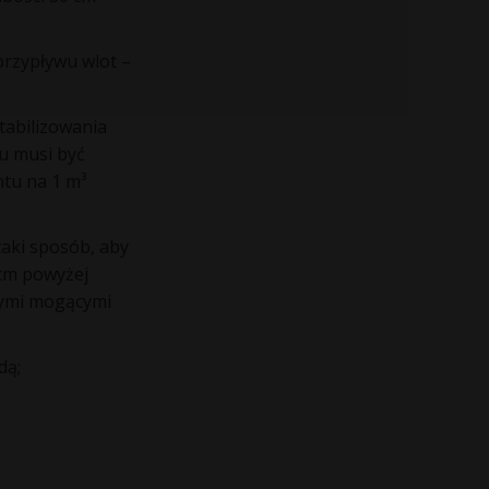
przypływu wlot –
tabilizowania
u musi być
tu na 1 m³
aki sposób, aby
cm powyżej
nymi mogącymi
dą;