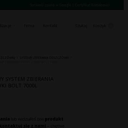
Sprawdź opinie w Google
|
Certyfikat Rzetelności
lizacje
Firma
Kontakt
Szukaj
Koszyk
0
ESZCZÓWKĘ
/
SYSTEMY ZBIERANIA DESZCZÓWKI
/
M ZBIERANIA DESZCZÓWKI BOLT 7000L
 SYSTEM ZBIERANIA
KI BOLT 7000L
ania
lub widziałeś ten
produkt
kontaktuj się z nami
– chętnie