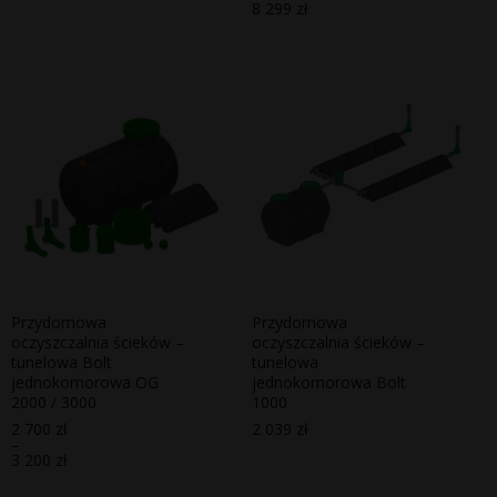
8 299
zł
Zakres
cen:
od
7
799 zł
do
8
299 zł
Przydomowa
Przydomowa
oczyszczalnia ścieków –
oczyszczalnia ścieków –
tunelowa Bolt
tunelowa
jednokomorowa OG
jednokomorowa Bolt
2000 / 3000
1000
2 700
zł
2 039
zł
–
3 200
zł
Zakres
cen: