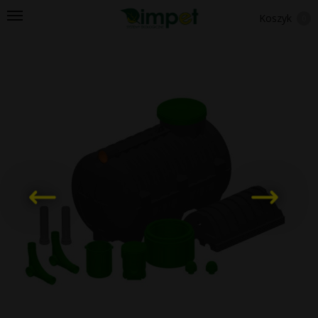
Koszyk
0