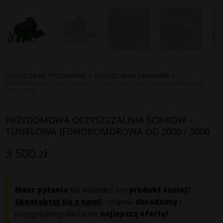
OCZYSZCZALNIE PRZYDOMOWE
/
OCZYSZCZALNIE DRENAŻOWE
/
PRZYDOMOWA OCZYSZCZALNIA ŚCIEKÓW – TUNELOWA JEDNOKOMOROWA OG
2000 / 3000
PRZYDOMOWA OCZYSZCZALNIA ŚCIEKÓW –
TUNELOWA JEDNOKOMOROWA OG 2000 / 3000
3 500
zł
Masz pytania
lub widziałeś ten
produkt taniej?
Skontaktuj się z nami
– chętnie
doradzimy
i
przygotujemy dla Ciebie
najlepszą ofertę!