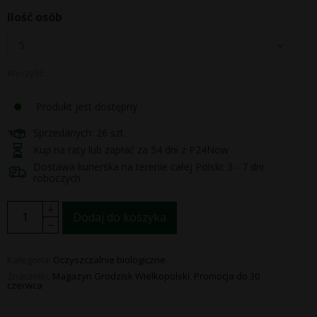
Ilość osób
Wyczyść
Produkt jest dostępny
Sprzedanych: 26 szt.
Kup na raty lub zapłać za 54 dni z P24Now
Dostawa kurierska na terenie całej Polski: 3 - 7 dni
roboczych
Dodaj do koszyka
Kategoria:
Oczyszczalnie biologiczne
Znaczniki:
Magazyn Grodzisk Wielkopolski
,
Promocja do 30
czerwca