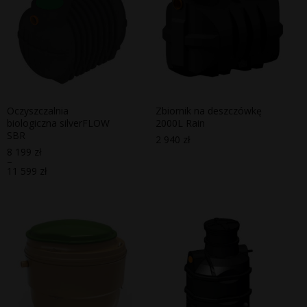
Oczyszczalnia
Zbiornik na deszczówkę
biologiczna silverFLOW
2000L Rain
SBR
2 940
zł
8 199
zł
–
11 599
zł
Zakres
cen:
od
8
199 zł
do
11
599 zł