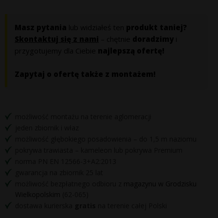
Masz pytania
lub widziałeś ten
produkt taniej?
Skontaktuj się z nami
– chętnie
doradzimy
i
przygotujemy dla Ciebie
najlepszą ofertę!
Zapytaj o ofertę także z montażem!
możliwość montażu na terenie aglomeracji
jeden zbiornik i właz
możliwość głębokiego posadowienia – do 1,5 m naziomu
pokrywa trawiasta – kameleon lub pokrywa Premium
norma PN EN 12566-3+A2:2013
gwarancja na zbiornik 25 lat
możliwość bezpłatnego odbioru z
magazynu w Grodzisku
Wielkopolskim
(62-065)
dostawa kurierska
gratis
na terenie całej Polski