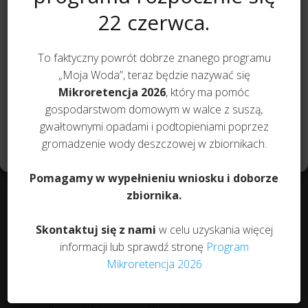
przelew awaryjny – ochrona w razie przeciążenia
informacji o urządzeniu. Zgoda na te technologie pozwoli nam
22 czerwca.
przetwarzać dane, takie jak zachowanie podczas przeglądania lub
skrzynka – ochrona sterownika
unikalne identyfikatory na tej stronie. Brak wyrażenia zgody lub
wycofanie zgody może niekorzystnie wpłynąć na niektóre cechy i
To faktyczny powrót dobrze znanego programu
funkcje.
Wyposażenie opcjonalne
„Moja Woda”, teraz będzie nazywać się
Akceptuję
Mikroretencja 2026
, który ma pomóc
nadstawki teleskopowe – przedłużenie włazu o
gospodarstwom domowym w walce z suszą,
dowolną wysokość
Zobacz preferencje
gwałtownymi opadami i podtopieniami poprzez
wymiana skrzynki na pionową – w standardzie
gromadzenie wody deszczowej w zbiornikach.
Polityka prywatności
okrągła
Pomagamy w wypełnieniu wniosku i doborze
wydłużenie rączki pompy o 40cm – ułatwia
zbiornika.
wyjmowanie pompy przy głębszym montażu
zamki do pokrywy – szczelne zamknięcie
Skontaktuj się z nami
w celu uzyskania więcej
przyłącze do wozu asenizacyjnego
informacji lub sprawdź stronę
Program
Mikroretencja 2026
silencer – wyciszenie dmuchawy do 95%
zraszacze GreenShower – samopodlewająca się