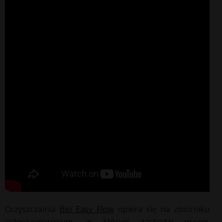
Oczyszczalnia
Bio Easy Flow
opiera się na zbiorniku
jednokomorowym, w którym zachodzi proces