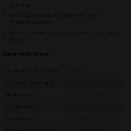
gwarancji
możliwość montażu w każdych warunkach
gruntowo-wodnych
nawadnianie roślin oczyszczonymi ściekami – Green
Shower
Dane techniczne
Liczba mieszkańców [RLM]
5 / 8 / 12 / 16
Pojemność zbiornika [L]
2500 / 3750 / 5250 / 6000
Długość [mm]
2150 / 2450 / 2500 / 2840
Szerokość [mm]
1240 / 1600 / 1825 / 1790
Wysokość [mm]
1890 / 1990 / 2250 / 2280
Wysokość do wlotu [mm]
1210 / 1300 / 1550 / 1560