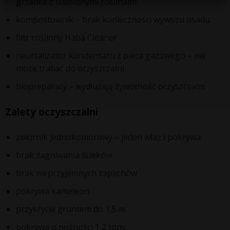
grządka z ulubionymi roślinami
kompostownik – brak konieczności wywozu osadu
filtr roślinny Haba Cleaner
neurtalizator kondensatu z pieca gazowego – nie
może trafiać do oczyszczalni
biopreparaty – wydłużają żywotność oczyszczalni
Zalety oczyszczalni
zbiornik jednokomorowy – jeden właz i pokrywa
brak zagniwania ścieków
brak nieprzyjemnych zapachów
pokrywa kameleon
przykrycie gruntem do 1,5 m
pokrywa o nośności 1,2 tony