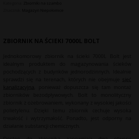
Kategoria:
Zbiorniki na szambo
Znacznik:
Magazyn Niepołomice
ZBIORNIK NA ŚCIEKI 7000L BOLT
Jednokomorowy zbiornik na ścieki 7000L Bolt jest
idealnym produktem do magazynowania ścieków
pochodzących z budynków jednorodzinnych. Idealnie
sprawdzi się na terenach, których nie obejmuje
sieć
kanalizacyjna
, ponieważ dopuszcza się tam montaż
zbiorników bezodpływowych. Bolt to monolityczny
zbiornik z ożebrowaniem, wykonany z wysokiej jakości
polietylenu. Dzięki temu zbiornik cechuje wysoka
trwałość i wytrzymałość. Ponadto, jest odporny na
działanie substancji chemicznych.
Dostęp do zbiornika zapewniają dwa otwory: