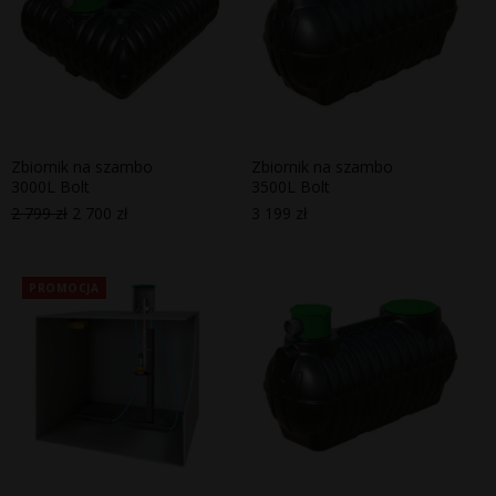
Zbiornik na szambo
Zbiornik na szambo
3000L Bolt
3500L Bolt
2 799
zł
2 700
zł
3 199
zł
Pierwotna
Aktualna
cena
cena
wynosiła:
wynosi:
2
2
799 zł.
700 zł.
PROMOCJA