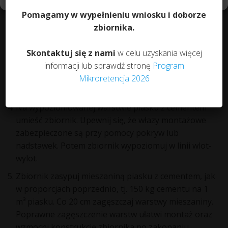
zbiornik. Następnie wypoziomuj dno wykopu,
Pomagamy w wypełnieniu wniosku i doborze
pozbądź się ostrych kamieni i innych elementów,
zbiornika.
które mogłyby podczas montażu uszkodzić zbiornik.
Na dnie wykopu umieść wspomnianą wcześniej
Skontaktuj się z nami
w celu uzyskania więcej
warstwę mieszaniny piasku z cementem. Mieszaninę
informacji lub sprawdź stronę
Program
wykonaj w proporcjach 150 kg cementu na 1m³
Mikroretencja 2026
piasku.
Na wypoziomowanej warstwie piasku z cementem
umieść zbiornik. Upewnij się, że włazy montażowe
zabezpieczone są przy pomocy pokryw lub
nadstawek. Potem zbiornik wypoziomuj w linii wlot-
wylot.
Zbiornik zasypuj mieszaniną piasku z cementem, jak
w proporcjach poprzednio, tj. 150 kg cementu na 1
m³ piasku. Co 20 cm zagęszczaj warstwy mieszaniny.
Poprawne zagęszczenie warstw ułatwi montaż oraz
wzmocni konstrukcję zbiornika po zakopaniu.