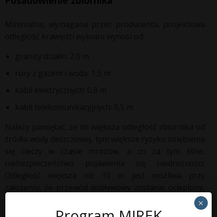
Posadowienie zbiornika
Minimalna, wymagana przez producenta, projektowa
odległość krawędzi wykopu wynosi od:
granicy działki: 2,0 m
rury z gazem i wodą: 1,5 m
kabli elektrycznych: 0,8 m
kabli telekomunikacyjnych: 0,5 m.
Należy pamiętać, że im większa odległość zbiornika od
źródła wody deszczowej, tym większe ryzyko oziębienia
się cieczy w czasie mrozów, a co za tym idzie,
niebezpieczeństwo pojawienia się niedrożności.
Odległość większa niż 10 m jest możliwa przy
założeniu, że przewód dopływowy zostanie ocieplony,
a spadek zwiększony do 3-4%.
×
Program MIREK