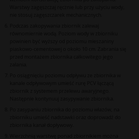
Warstwy zagęszczaj ręcznie lub przy użyciu wody,
nie stosuj zagęszczarek mechanicznych.
Podczas zakopywania zbiornik zalewaj
równomiernie wodą. Poziom wody w zbiorniku
powinien być wyższy od poziomu mieszaniny
piaskowo-cementowej o około 10 cm. Zabrania się
przed montażem zbiornika całkowitego jego
zalania.
Po osiągnięciu poziomu odpływu ze zbiornika w
kanale odpływowym umieść rurę PCV łączącą
zbiornik z systemem przelewu awaryjnego.
Następnie kontynuuj zasypywanie zbiornika.
Po zasypaniu zbiornika do poziomu włazów, na
zbiorniku umieść nadstawki oraz doprowadź do
zbiornika kanał dopływowy.
Wierzchnią warstwę ponad zbiornikiem można