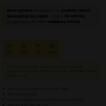
cena
cena
wynosiła:
wynosi:
Masz pytania
lub widziałeś ten
produkt taniej?
Skontaktuj się z nami
– chętnie
doradzimy
i
6
6
przygotujemy dla Ciebie
najlepszą ofertę!
839 zł.
499 zł.
23
12
57
00
dni
godzin
minut
sekund
Promocja! Dokonując zakupu przed wyczerpaniem
zapasów i nie później niż do
31 sierpnia
, skorzystasz dzięki
niższej cenie!
zbiornik jednokomorowy na ścieki 7000L
zbiornik podziemny
posiada Krajową Ocenę Techniczną i Certyfikat CE
gwarancja na zbiornik 5 lat