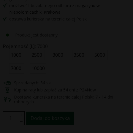
możliwość bezpłatnego odbioru z
magazynu w
Niepołomicach k. Krakowa
dostawa kurierska na terenie całej Polski
Produkt jest dostępny
Pojemność [L]:
7000
1000
2500
3000
3500
5000
7000
10000
Sprzedanych: 34 szt.
Kup na raty lub zapłać za 54 dni z P24Now
Dostawa kurierska na terenie całej Polski: 7 - 14 dni
roboczych
Dodaj do koszyka