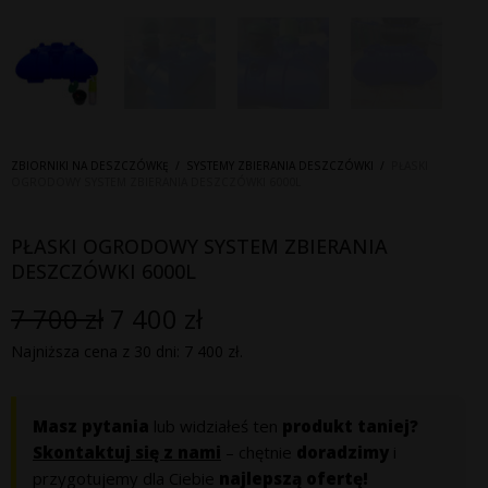
ZBIORNIKI NA DESZCZÓWKĘ
/
SYSTEMY ZBIERANIA DESZCZÓWKI
/
PŁASKI
OGRODOWY SYSTEM ZBIERANIA DESZCZÓWKI 6000L
PŁASKI OGRODOWY SYSTEM ZBIERANIA
DESZCZÓWKI 6000L
7 700
zł
7 400
zł
Pierwotna
Aktualna
Najniższa cena z 30 dni:
7 400
zł
.
cena
cena
wynosiła:
wynosi:
Masz pytania
lub widziałeś ten
produkt taniej?
Skontaktuj się z nami
– chętnie
doradzimy
i
7
7
przygotujemy dla Ciebie
najlepszą ofertę!