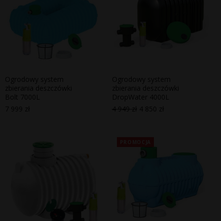
Ogrodowy system
Ogrodowy system
zbierania deszczówki
zbierania deszczówki
Bolt 7000L
DropWater 4000L
7 999
zł
4 949
zł
4 850
zł
Pierwotna
Aktualna
cena
cena
wynosiła:
wynosi:
4
4
949 zł.
850 zł.
PROMOCJA