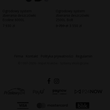
Ogrodowy system
Ogrodowy system
zbierania deszczówki
zbierania deszczówki
Ecoline 6000L
2500L Bolt
7 930
zł
3 759
zł
3 550
zł
Pierwotna
Aktualna
cena
cena
wynosiła:
wynosi:
3
3
759 zł.
550 zł.
Firma
Kontakt
Polityka prywatności
Regulamin
© 1997-2026 - Impet Kraków - Systemy ekologiczne