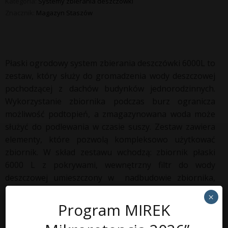
Kategoria:
Systemy zbierania deszczówki
Znacznik:
Magazyn Staszów
Płaski ogrodowy system zbierania deszczówki 6000L to
zestaw, który służy do gromadzenia wody deszczowej
pochodzącej z dachów budynków jednorodzinnych.
Wykorzystanie zbiornika podczas burz ogranicza
możliwość podtopień, a zmagazynowana woda może
służyć do podlewania w czasie suszy. Zestaw zawiera
elementy, które pozwolą kompleksowo użytkować
zbiornik. W skład zestawu wchodzą: zbiornik płaski
6000 L z pokrywami, wewnętrzny filtr do wody
deszczowej umieszczony w nadbudowie zbiornika,
pompa i puszka poboru wody służąca do podlewania
×
ogrodu wężem. Puszkę poboru wody należy połączyć z
Program MIREK
pompą zamontowaną w zbiorniku. Dzięki temu, po