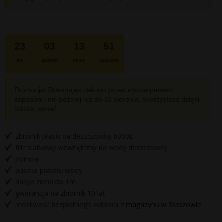
700 zł.
400 zł.
23
03
13
51
dni
godzin
minut
sekund
Promocja! Dokonując zakupu przed wyczerpaniem
zapasów i nie później niż do
31 sierpnia
, skorzystasz dzięki
niższej cenie!
zbiornik płaski na deszczówkę 6000L
filtr siatkowy wewnętrzny do wody deszczowej
pompa
puszka poboru wody
nasyp ziemi do 1m
gwarancja na zbiornik 10 lat
możliwość bezpłatnego odbioru z
magazynu w Staszowie