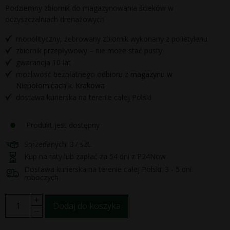
Podziemny zbiornik do magazynowania ścieków w
oczyszczalniach drenażowych
monolityczny, żebrowany zbiornik wykonany z polietylenu
zbiornik przepływowy – nie może stać pusty
gwarancja 10 lat
możliwość bezpłatnego odbioru z
magazynu w
Niepołomicach k. Krakowa
dostawa kurierska na terenie całej Polski
Produkt jest dostępny
Sprzedanych: 37 szt.
Kup na raty lub zapłać za 54 dni z P24Now
Dostawa kurierska na terenie całej Polski: 3 - 5 dni
roboczych
Dodaj do koszyka