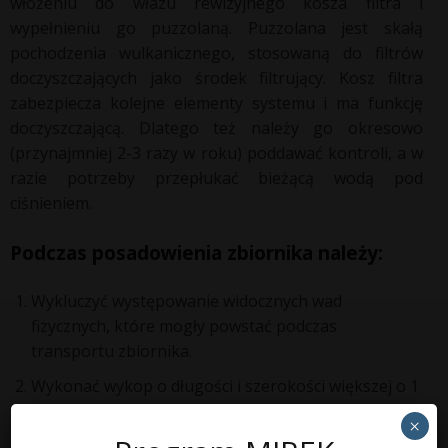
włożeniu do włazu rewizyjnego kosza filtra i
wypełnieniu go puzzolaną. Puzzolana jest skałą
pochodzenia wulkanicznego, stosowaną do filtrów
doczyszczających jako środek filtrujący. Kosz filtra
zabezpiecza kolejne elementy systemu i ma funkcję
doczyszczającą. Dlatego też należy go okresowo
(przynajmniej 2-3 razy w roku) poddawać kontroli, a w
razie potrzeby przepłukać bieżącą wodą pod
ciśnieniem.
Podczas posadowienia zbiornika należy:
Wykluczyć występowanie widocznych wad
fizycznych, które mogły powstać podczas
transportu zbiornika.
Wykonać wykop o długości i szerokości większej o 1
m od wymiarów zbiornika.
×
Następnie należy wypoziomować i wyrównać dno