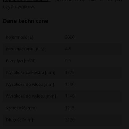
użytkowników.
Dane techniczne
Pojemność [L]
2000
Przeznaczenie [RLM]
4-5
Przepływ [m³/d]
0,6
Wysokość całkowita [mm]
1325
Wysokość do wlotu [mm]
1190
Wysokość do wylotu [mm]
1140
Szerokość [mm]
1215
Długość [mm]
2120