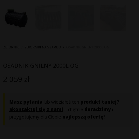
ZBIORNIKI
/
ZBIORNIKI NA SZAMBO
/
OSADNIK GNILNY 2000L OG
OSADNIK GNILNY 2000L OG
2 059
zł
Masz pytania
lub widziałeś ten
produkt taniej?
Skontaktuj się z nami
– chętnie
doradzimy
i
przygotujemy dla Ciebie
najlepszą ofertę!