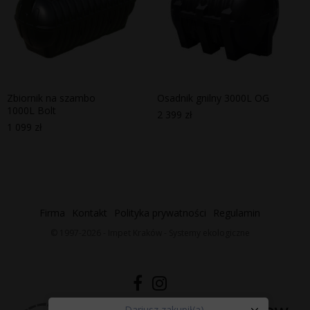
Zbiornik na szambo
Osadnik gnilny 3000L OG
1000L Bolt
2 399
zł
1 099
zł
Firma
Kontakt
Polityka prywatności
Regulamin
© 1997-2026 - Impet Kraków - Systemy ekologiczne
Dariusz
zakupił(a)