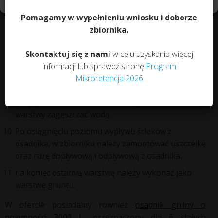
Napełnić zbiornik równomiernie wodą w miarę
Pomagamy w wypełnieniu wniosku i doborze
zasypywania wykopu ( w taki sposób, aby podczas
zbiornika.
obsypywania poziom wody w zbiorniku był za
każdym razem 10 cm powyżej poziomu
Skontaktuj się z nami
w celu uzyskania więcej
zasypywania),
informacji lub sprawdź stronę
Program
nie zagęszczać warstw urządzeniami mechanicznymi
Mikroretencja 2026
mogącymi uszkodzić zbiornik.
Zasypywać osadnik warstwami o grubości 30 cm,
warstwy zagęszczać wodą.
Po osiągnięciu poziomu wypływu ścieków z
osadnika, w zbiorniku należy zamontować uszczelkę
oraz rurę dopływową i odpływową z osadnika.
na koniec ostatnią warstwę należy wykonać jako
warstwę gruntu.
W ofercie posiadamy również
osadnik gnilny o
pojemności 3000 L
, przeznaczony dla 6 stałych