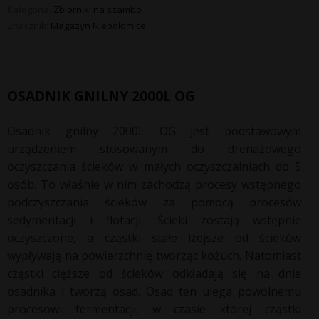
Kategoria:
Zbiorniki na szambo
Znacznik:
Magazyn Niepołomice
OSADNIK GNILNY 2000L OG
Osadnik gnilny 2000L OG jest podstawowym
urządzeniem stosowanym do drenażowego
oczyszczania ścieków w małych oczyszczalniach do 5
osób. To właśnie w nim zachodzą procesy wstępnego
podczyszczania ścieków za pomocą procesów
sedymentacji i flotacji. Ścieki zostają wstępnie
oczyszczone, a cząstki stałe lżejsze od ścieków
wypływają na powierzchnię tworząc kożuch. Natomiast
cząstki cięższe od ścieków odkładają się na dnie
osadnika i tworzą osad. Osad ten ulega powolnemu
procesowi fermentacji, w czasie której cząstki