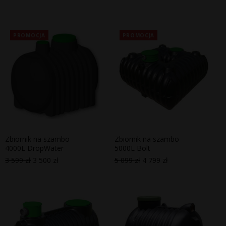
PROMOCJA
PROMOCJA
Zbiornik na szambo
Zbiornik na szambo
4000L DropWater
5000L Bolt
3 599
zł
3 500
zł
5 099
zł
4 799
zł
Pierwotna
Aktualna
Pierwotna
Aktualna
cena
cena
cena
cena
wynosiła:
wynosi:
wynosiła:
wynosi:
3
3
5
4
599 zł.
500 zł.
099 zł.
799 zł.