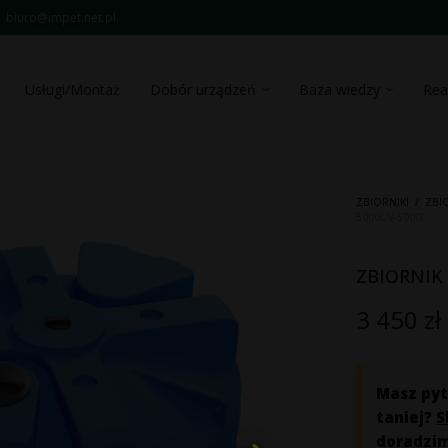
biuro@impet.net.pl
Usługi/Montaż
Dobór urządzeń
Baza wiedzy
Rea
ZBIORNIKI
/
ZBI
5000L V-5000F
ZBIORNIK 
3 450
zł
Masz pyt
taniej?
S
doradzi