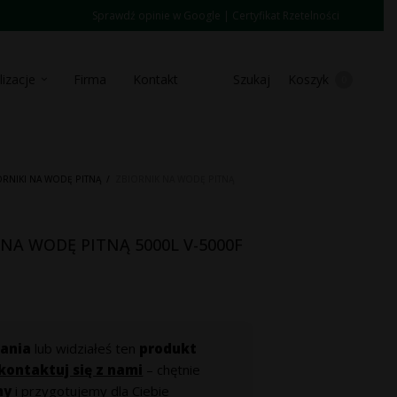
Sprawdź opinie w Google
|
Certyfikat Rzetelności
lizacje
Firma
Kontakt
Szukaj
Koszyk
0
ORNIKI NA WODĘ PITNĄ
/
ZBIORNIK NA WODĘ PITNĄ
NA WODĘ PITNĄ 5000L V-5000F
ania
lub widziałeś ten
produkt
kontaktuj się z nami
– chętnie
my
i przygotujemy dla Ciebie