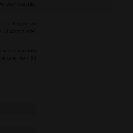
do podnoszenia,
n na drugim, co
 18 zbiorników,
remalne warunki
rmiczne -40 + 60