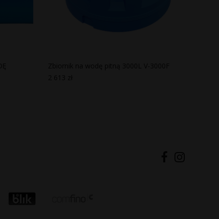
DĘ
Zbiornik na wodę pitną 3000L V-3000F
2 613
zł