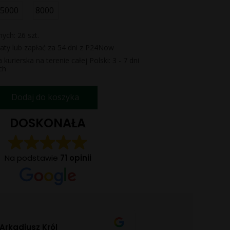
5000
8000
ych: 26 szt.
aty lub zapłać za 54 dni z P24Now
kurierska na terenie całej Polski: 3 - 7 dni
ch
Dodaj do koszyka
DOSKONAŁA
Na podstawie
71 opinii
Dominika Szczałba