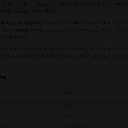
czy konstrukcji i mogą być wykorzystywane jako uchwyty 
wiania pustego zbiornika.
stosy i transport:
puste pojemniki można układać jede
e. Do standardowego samochodu dostawczego mieści się do
ty transportu.
iornik jest odporny na promieniowanie UV, korozję i ekst
chowując wygląd i właściwości przez wiele lat, odporność te
zne
5000
1430
2300
m]
140 i 350