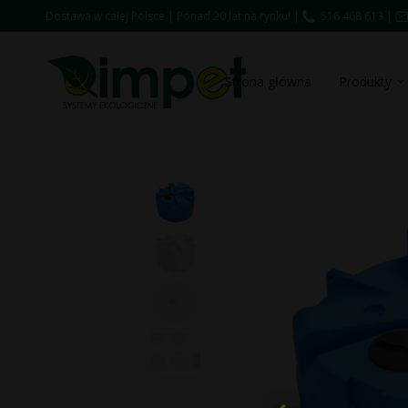
Dostawa w całej Polsce | Ponad 20 lat na rynku! |
516 468 613
|
Strona główna
Produkty