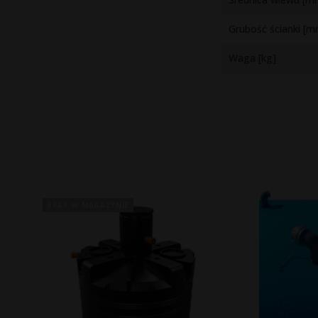
Grubość ścianki [
Waga [kg]
BRAK W MAGAZYNIE