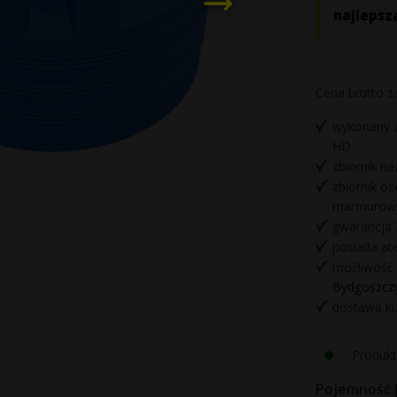
najlepsz
Cena brutto 
wykonany z
HD
zbiornik n
zbiornik oż
marmuro
gwarancja 
posiada at
możliwość 
Bydgoszcz
dostawa kur
Produkt
Pojemność [