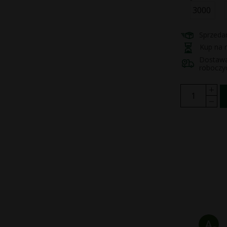
3000
Sprzedan
Kup na r
Dostawa 
roboczy
Arkadiusz Król