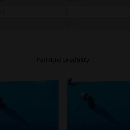
mm]
7
100
Podobne produkty