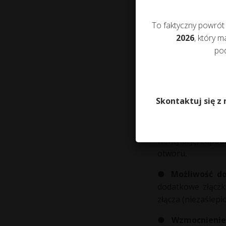
do stacjonarnego
wyc
domowych jak i d
To faktyczny powrót
w zbiorniku. Rzec
2026
, który 
pod
Zalety zbiorni
●
Maksymaln
usztywniającym
Skontaktuj się z
bezpieczeństwo.
●
Wygodny dost
wentylację, zapob
otworu.
●
Możliwość do
dodatkowe złącz
złącza (niezaślep
●
Wzmocnienie