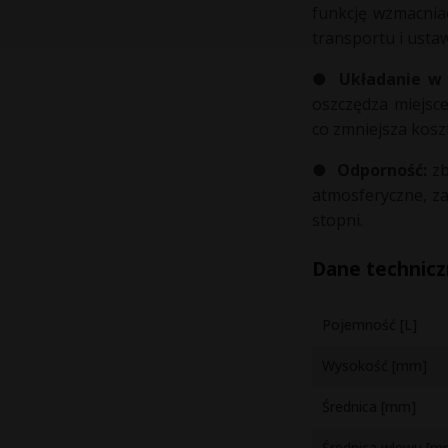
funkcję wzmacnia
transportu i usta
●
Układanie w 
oszczędza miejsc
co zmniejsza kosz
●
Odporność:
zb
atmosferyczne, za
stopni.
Dane technic
Pojemność [L]
Wysokość [mm]
Średnica [mm]
Średnica wlewu [m