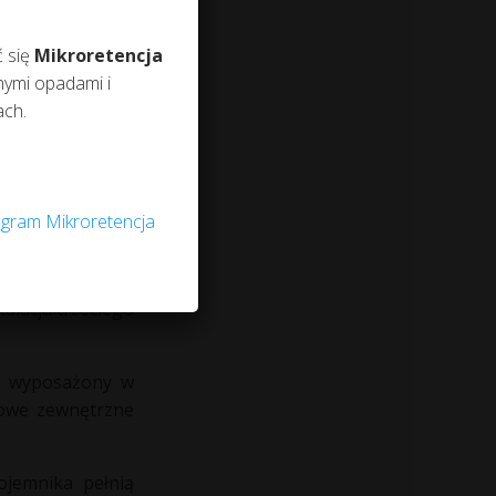
darstw rolnych,
skroplonej wody
ć się
Mikroretencja
lnej.
ymi opadami i
ach.
pierścieniami
i stabilność i
gram Mikroretencja
wniają dostęp i
alacja trzeciego
ać wyposażony w
kowe zewnętrzne
ojemnika pełnią