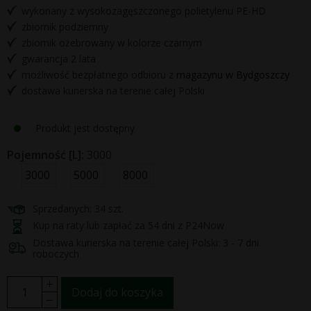
wykonany z wysokozagęszczonego polietylenu PE-HD
zbiornik podziemny
zbiornik ożebrowany w kolorze czarnym
gwarancja 2 lata
możliwość bezpłatnego odbioru z
magazynu w Bydgoszczy
dostawa kurierska na terenie całej Polski
Produkt jest dostępny
Pojemność [L]:
3000
3000
5000
8000
Sprzedanych: 34 szt.
Kup na raty lub zapłać za 54 dni z P24Now
Dostawa kurierska na terenie całej Polski: 3 - 7 dni
roboczych
Dodaj do koszyka