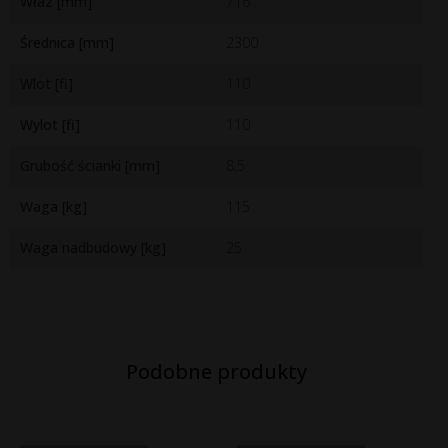
Właz [mm]
716
Średnica [mm]
2300
Wlot [fi]
110
Wylot [fi]
110
Grubość ścianki [mm]
8,5
Waga [kg]
115
Waga nadbudowy [kg]
25
Podobne produkty