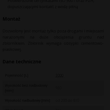
Potwierdzone certyfikatami ISO 9001 oraz PZH,
dopuszczającymi kontakt z wodą pitną
Montaż
Dozwolony jest montaż tylko poza drogami i miejscami
narażonymi na duże obciążenia gruntu nad
zbiornikiem. Zbiornik wymaga obsypki cementowo-
piaskowej.
Dane techniczne
Pojemność [L]
3000
Wysokość bez nadbudowy
930
[mm]
Wysokość nadbudowy [mm]
od 200 do 810