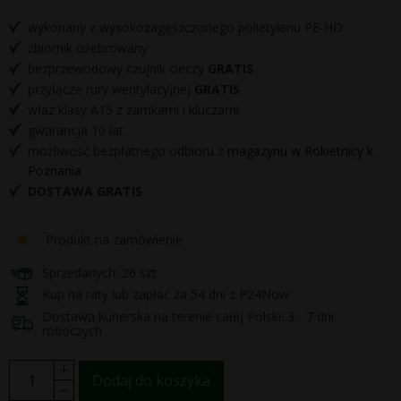
wykonany z wysokozagęszczonego polietylenu PE-HD
zbiornik ożebrowany
bezprzewodowy czujnik cieczy
GRATIS
przyłącze rury wentylacyjnej
GRATIS
właz klasy A15 z zamkami i kluczami
gwarancja 10 lat
możliwość bezpłatnego odbioru z
magazynu w Rokietnicy k.
Poznania
DOSTAWA GRATIS
Produkt na zamówienie
Sprzedanych: 26 szt.
Kup na raty lub zapłać za 54 dni z P24Now
Dostawa kurierska na terenie całej Polski: 3 - 7 dni
roboczych
Dodaj do koszyka