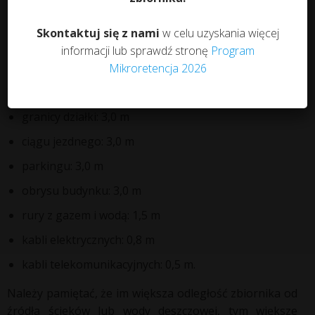
łuk ciśnieniowy, rurę ciśnieniową ściętą na końcu )
Skontaktuj się z nami
w celu uzyskania więcej
Posadowienie zbiornika
informacji lub sprawdź stronę
Program
Mikroretencja 2026
Minimalna, wymagana przez Producenta, projektowa
odległość krawędzi wykopu od:
granicy działki: 3,0 m
ciągu jezdnego: 3,0 m
parkingu: 3,0 m
obrysu budynku: 3,0 m
rury z gazem i wodą: 1,5 m
kabli elektrycznych: 0,8 m
kabli telekomunikacyjnych: 0,5 m.
Należy pamiętać, że im większa odległość zbiornika od
źródła ścieków lub wody deszczowej, tym większe