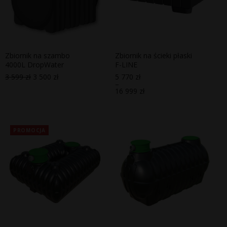
Zbiornik na szambo
Zbiornik na ścieki płaski
4000L DropWater
F-LINE
3 599
zł
3 500
zł
5 770
zł
Pierwotna
Aktualna
–
cena
cena
16 999
zł
wynosiła:
wynosi:
Zakres
3
3
cen:
599 zł.
500 zł.
od
5
770 zł
PROMOCJA
do
16
999 zł