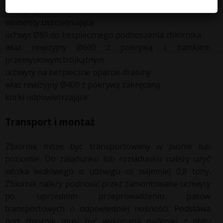
zaślepką
elementy uszczelniające
uchwyt Ø60 do bezpiecznego podnoszenia zbiornika
właz rewizyjny Ø600 z pokrywą z zamkiem
przemysłowym trójkątnym
uchwyty na bezpieczne oparcie drabiny
właz rewizyjny Ø400 z pokrywą zakręcaną
korki odpowietrzające
Transport i montaż
Zbiornik może być transportowany w pionie lub
poziomie. Do załadunku lub rozładunku należy użyć
wózka widłowego o udźwigu co najmniej 0,8 tony.
Zbiornik należy podnosić przez zamontowane uchwyty
po uprzednim przeprowadzeniu pasów
transportowych o odpowiedniej nośności. Podstawa
pod zbiornik musi być wykonana najlepiej z płyty