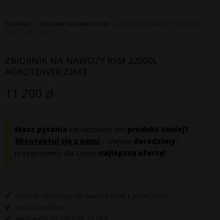
ZBIORNIKI
/
ZBIORNIKI NA NAWOZY RSM
/
ZBIORNIK NA NAWOZY RSM 22000L
AGROTOWER 22M3
ZBIORNIK NA NAWOZY RSM 22000L
AGROTOWER 22M3
11 200
zł
Masz pytania
lub widziałeś ten
produkt taniej?
Skontaktuj się z nami
– chętnie
doradzimy
i
przygotujemy dla Ciebie
najlepszą ofertę!
zbiornik naziemny na nawozy RSM z polietylenu
kolor bazaltowy
gwarancja na zbiornik 10 lata