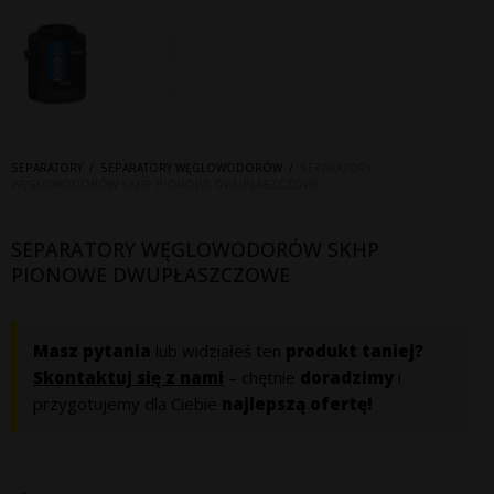
SEPARATORY
/
SEPARATORY WĘGLOWODORÓW
/
SEPARATORY
WĘGLOWODORÓW SKHP PIONOWE DWUPŁASZCZOWE
SEPARATORY WĘGLOWODORÓW SKHP
PIONOWE DWUPŁASZCZOWE
Masz pytania
lub widziałeś ten
produkt taniej?
Skontaktuj się z nami
– chętnie
doradzimy
i
przygotujemy dla Ciebie
najlepszą ofertę!