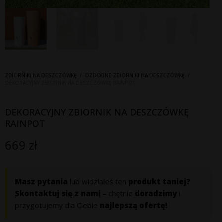
ZBIORNIKI NA DESZCZÓWKĘ
/
OZDOBNE ZBIORNIKI NA DESZCZÓWKĘ
/
DEKORACYJNY ZBIORNIK NA DESZCZÓWKĘ RAINPOT
DEKORACYJNY ZBIORNIK NA DESZCZÓWKĘ
RAINPOT
669
zł
Masz pytania
lub widziałeś ten
produkt taniej?
Skontaktuj się z nami
– chętnie
doradzimy
i
przygotujemy dla Ciebie
najlepszą ofertę!