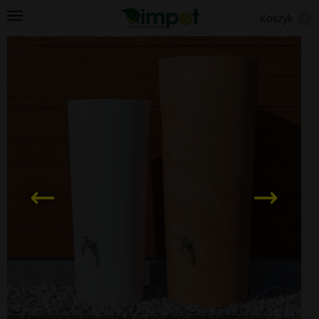
Koszyk
0