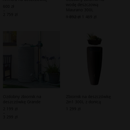
wodę deszczową
600
zł
Maurano 300L
–
2 759
zł
1 892
zł
1 469
zł
Zakres
Pierwotna
Aktualna
cen:
cena
cena
od
wynosiła:
wynosi:
600 zł
1
1
do
892 zł.
469 zł.
2
759 zł
Ozdobny zbiornik na
Zbiornik na deszczówkę
deszczówkę Grande
2in1 300L z donicą
2 199
zł
1 299
zł
–
3 299
zł
Zakres
cen:
od