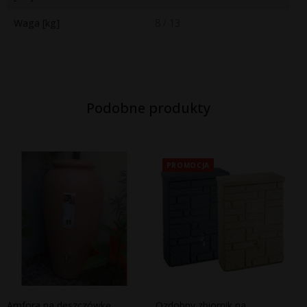
Waga [kg]
8 / 13
Podobne produkty
PROMOCJA
Amfora na deszczówkę
Ozdobny zbiornik na