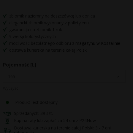
zbiornik naziemny na deszczówkę lub donica
elegancki zbiornik wykonany z polietylenu
gwarancja na zbiornik 1 rok
9 wersji kolorystycznych
możliwość bezpłatnego odbioru z
magazynu w Koszalinie
dostawa kurierska na terenie całej Polski
Pojemność [L]
Wyczyść
Produkt jest dostępny
Sprzedanych: 39 szt.
Kup na raty lub zapłać za 54 dni z P24Now
Dostawa kurierska na terenie całej Polski: 3 - 7 dni
roboczych